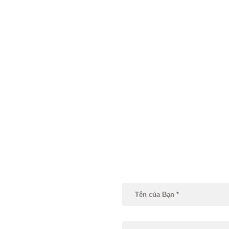
Nếu bạn muốn trải nghiệm
phương thức học tập chu
trợ