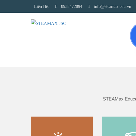
Liên Hệ:
0938472094
info@steamax.edu.vn
STEAMax Educatio