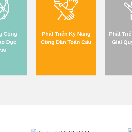
g Cộng
Phát Triển Kỹ Năng
Phát Tri
áo Dục
Công Dân Toàn Cầu
Giải Qu
AM