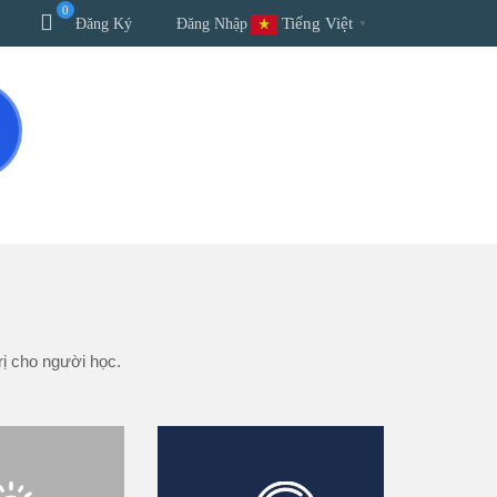
0
Tiếng Việt
Đăng Ký
Đăng Nhập
▼
GIÁO TRÌNH
SỰ KIỆN
LIÊN HỆ
rị cho người học.