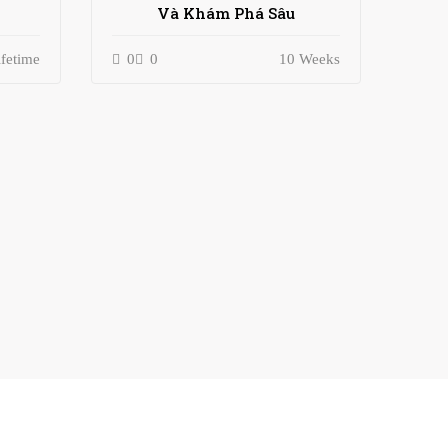
Và Khám Phá Sâu
ifetime
0
0
10 Weeks