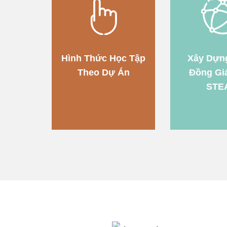
Hình Thức Học Tập
Xây Dựn
Theo Dự Án
Đồng Gi
STE