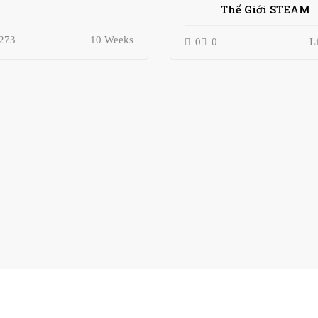
Thế Giới STEAM
273
10 Weeks
0
0
L