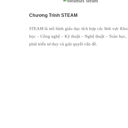
Chương Trình STEAM
STEAM là mô hình giáo dục tích hợp các lĩnh vực Kho
học – Công nghệ – Kỹ thuật – Nghệ thuật – Toán học,
phát triển tư duy và giải quyết vấn đề.
Các Bạn Học Viên STEAM Năng Độn
STEAMax liên kết với các trung tâm học thuật 
tập thú vị, năng động và sáng tạo