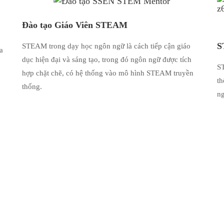
Đào tạo Giáo Viên STEAM
S
STEAM trong dạy học ngôn ngữ là cách tiếp cận giáo
a
dục hiện đại và sáng tạo, trong đó ngôn ngữ được tích
ST
hợp chặt chẽ, có hệ thống vào mô hình STEAM truyền
th
thống.
ng
g Và Sáng Tạo
và nghệ thuật tạo môi trường học