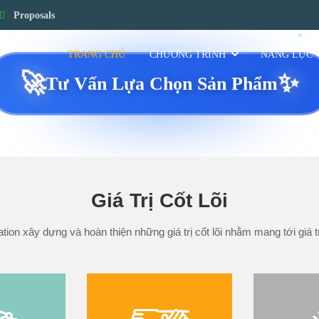
Proposals
TRANG CHỦ
CHƯƠNG TRÌNH
NĂNG LỰC
🚀
✨
Tư Vấn Lựa Chọn Sản Phẩm
Giá Trị Cốt Lõi
n xây dựng và hoàn thiện những giá trị cốt lõi nhằm mang tới giá t