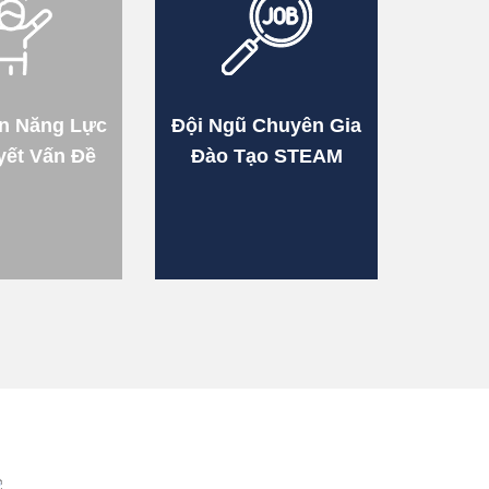
ển Năng Lực
Đội Ngũ Chuyên Gia
yết Vấn Đề
Đào Tạo STEAM