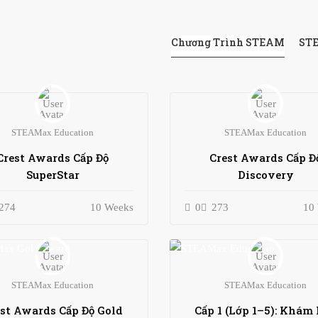
Chương Trình STEAM
STE
STEAMax Education
STEAMax Education
Crest Awards Cấp Độ
Crest Awards Cấp Đ
SuperStar
Discovery
274
10 Weeks
0
273
10
STEAMax Education
STEAMax Education
st Awards Cấp Độ Gold
Cấp 1 (Lớp 1–5): Khám